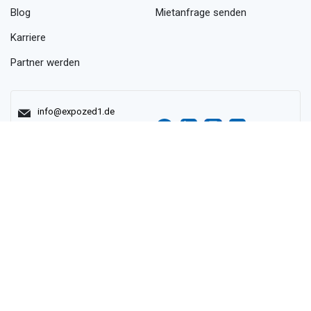
Blog
Mietanfrage senden
Karriere
Partner werden
info@expozed1.de
+49 731 79032090
Wir beraten Sie gerne in einem persönlichen Gespräch am
Telefon. Sie erreichen uns von Montag bis Freitag von 8:00-18:00
Uhr und in Notfällen unter der +49 731 79032090.
AGB
Datenschutz
Impressum
©
2026
Expozed1