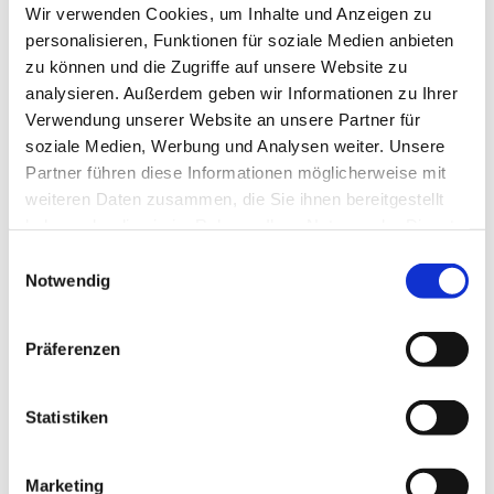
Wir verwenden Cookies, um Inhalte und Anzeigen zu
personalisieren, Funktionen für soziale Medien anbieten
zu können und die Zugriffe auf unsere Website zu
analysieren. Außerdem geben wir Informationen zu Ihrer
Registrieren
Verwendung unserer Website an unsere Partner für
soziale Medien, Werbung und Analysen weiter. Unsere
Mit meiner Anmeldung stimme ich den
Nutzungsbedingungen
Partner führen diese Informationen möglicherweise mit
weiteren Daten zusammen, die Sie ihnen bereitgestellt
haben oder die sie im Rahmen Ihrer Nutzung der Dienste
Haben Sie bereits ein Konto?
gesammelt haben.
Einwilligungsauswahl
Anmelden
Notwendig
Präferenzen
Statistiken
Marketing